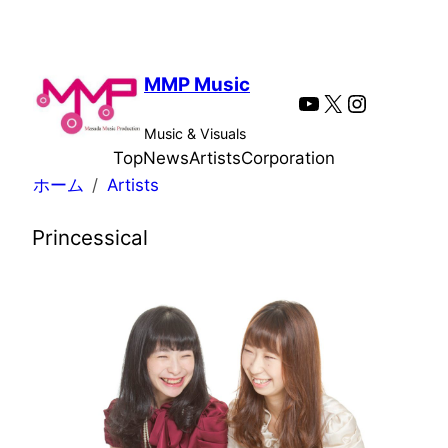
内
容
を
MMP Music
YouTube
X
Instagra
ス
キ
Music & Visuals
ッ
Top
News
Artists
Corporation
プ
ホーム
Artists
Princessical