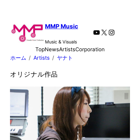
内
容
を
MMP Music
YouTube
X
Instagra
ス
キ
Music & Visuals
ッ
Top
News
Artists
Corporation
プ
ホーム
Artists
ヤナト
オリジナル作品