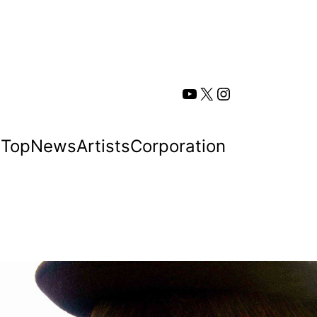
YouTube
X
Instagram
Top
News
Artists
Corporation