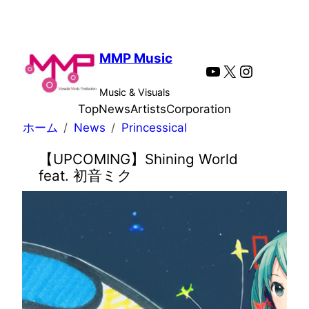
内
容
を
MMP Music
YouTube
X
Instagra
ス
キ
Music & Visuals
ッ
Top
News
Artists
Corporation
プ
ホーム
News
Princessical
【UPCOMING】Shining World
feat. 初音ミク