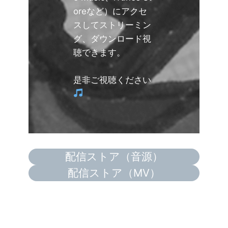
oreなど）にアクセ
スしてストリーミン
グ、ダウンロード視
聴できます。
是非ご視聴ください
配信ストア（音源）
配信ストア（MV）