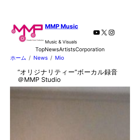
内
容
を
MMP Music
YouTube
X
Instagra
ス
キ
Music & Visuals
ッ
Top
News
Artists
Corporation
プ
ホーム
News
Mio
“オリジナリティー”ボーカル録音
＠MMP Studio