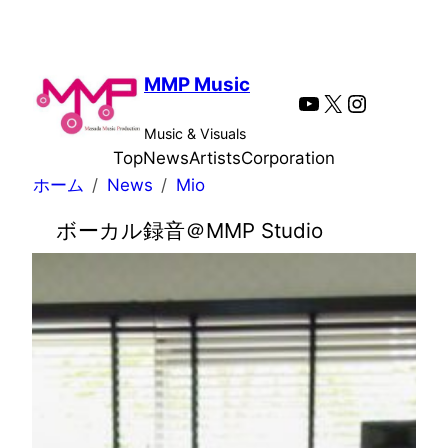
内
容
を
MMP Music
YouTube
X
Instagra
ス
キ
Music & Visuals
ッ
Top
News
Artists
Corporation
プ
ホーム
News
Mio
ボーカル録音＠MMP Studio