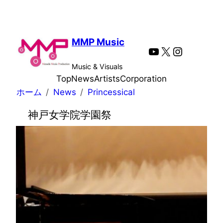
内
容
を
MMP Music
YouTube
X
Instagra
ス
キ
Music & Visuals
ッ
Top
News
Artists
Corporation
プ
ホーム
News
Princessical
神戸女学院学園祭