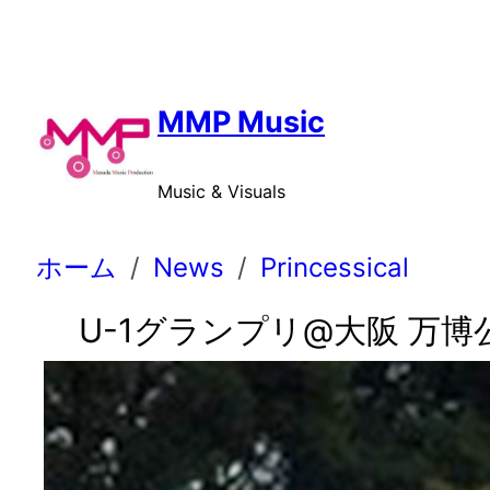
内
容
を
ス
MMP Music
キ
ッ
Music & Visuals
プ
ホーム
News
Princessical
U-1グランプリ@大阪 万博