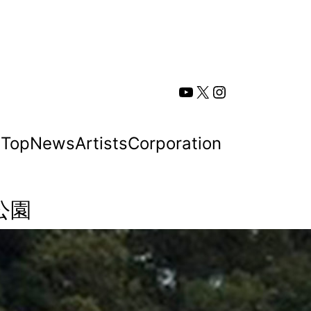
YouTube
X
Instagram
Top
News
Artists
Corporation
公園