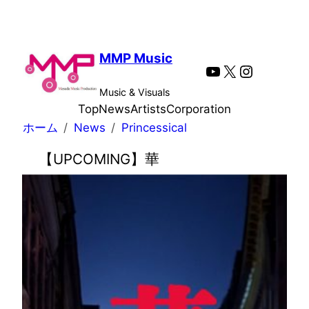
内
容
を
MMP Music
YouTube
X
Instagra
ス
キ
Music & Visuals
ッ
Top
News
Artists
Corporation
プ
ホーム
News
Princessical
【UPCOMING】華