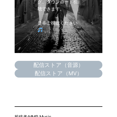
グ、ダウンロード視
聴できます。
是非ご視聴ください
配信ストア（音源）
配信ストア（MV）
投稿者:
MMP Music