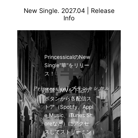
New Single. 2027.04 | Release
Info
PrincessicalのNew
Single”華”をリリー
ス！
音源・MVを下記の
ボタンから各配信ス
トア（Spotify、Appl
e Music、iTunes St
oreなど）にアクセ
スしてストリーミン