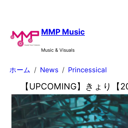
内
容
を
ス
MMP Music
キ
ッ
Music & Visuals
プ
ホーム
News
Princessical
【UPCOMING】きょり【202