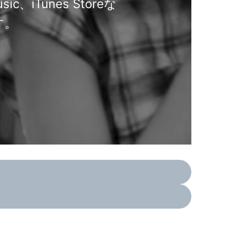
、iTunes Storeな
す。