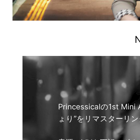
N
Princessicalの1st 
ょり”をリマスターリ