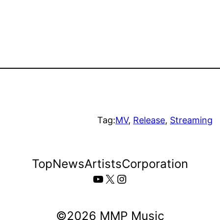
Tag:
MV
, 
Release
, 
Streaming
Top
News
Artists
Corporation
YouTube
X
Instagram
©️2026 MMP Music