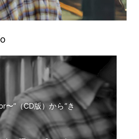
fo
のcolor〜”（CD版）から”き