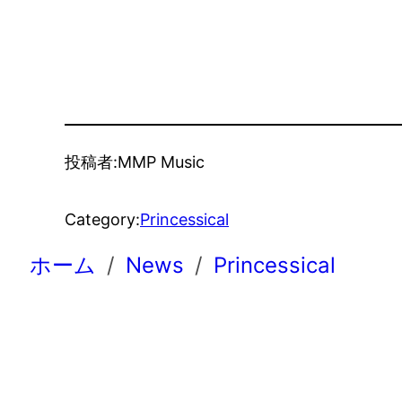
投稿者:
MMP Music
Category:
Princessical
ホーム
News
Princessical