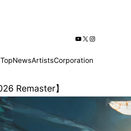
YouTube
X
Instagram
Top
News
Artists
Corporation
6 Remaster】