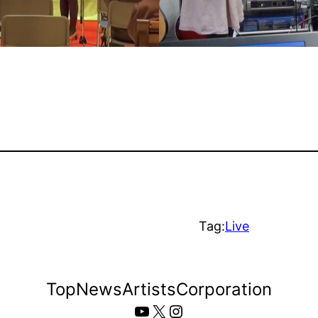
Tag:
Live
Top
News
Artists
Corporation
YouTube
X
Instagram