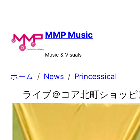
内
容
を
ス
MMP Music
キ
ッ
Music & Visuals
プ
ホーム
News
Princessical
ライブ＠コア北町ショッピ