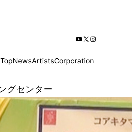
YouTube
X
Instagram
Top
News
Artists
Corporation
ングセンター