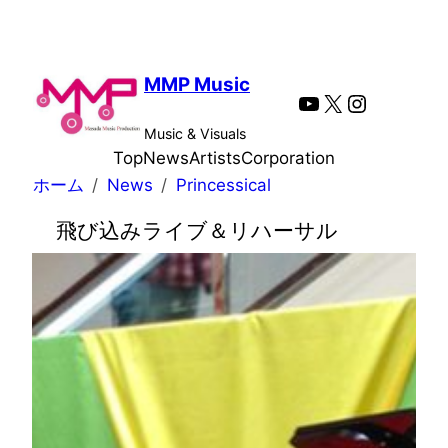
内
容
を
MMP Music
YouTube
X
Instagra
ス
キ
Music & Visuals
ッ
Top
News
Artists
Corporation
プ
ホーム
News
Princessical
飛び込みライブ＆リハーサル