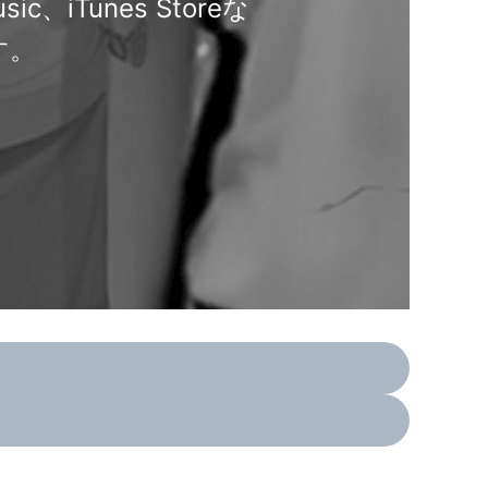
、iTunes Storeな
す。