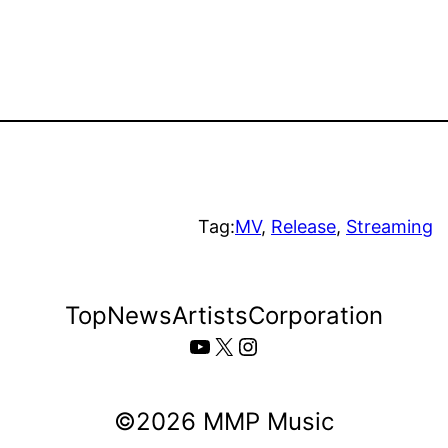
Tag:
MV
, 
Release
, 
Streaming
Top
News
Artists
Corporation
YouTube
X
Instagram
©️2026 MMP Music