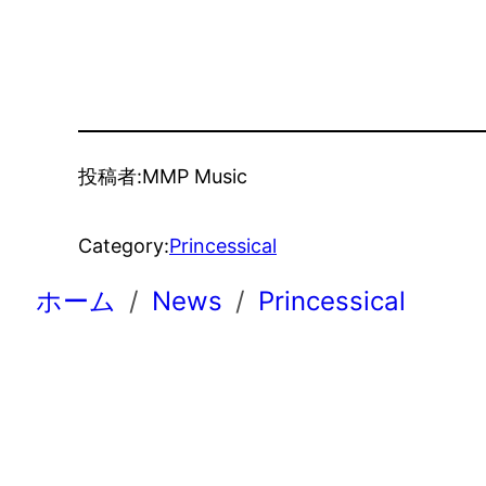
投稿者:
MMP Music
Category:
Princessical
ホーム
News
Princessical