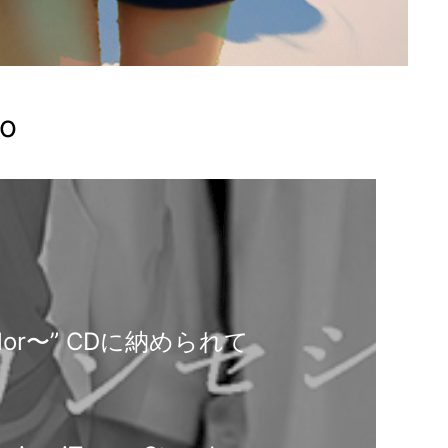
fo
 color〜” CDに納められて