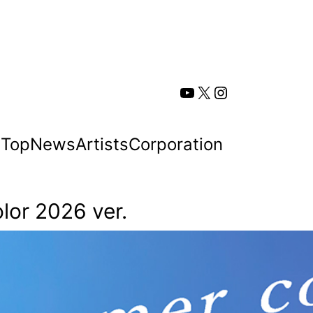
YouTube
X
Instagram
Top
News
Artists
Corporation
r 2026 ver.