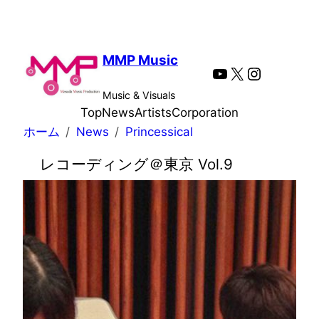
内
容
を
MMP Music
YouTube
X
Instagra
ス
キ
Music & Visuals
ッ
Top
News
Artists
Corporation
プ
ホーム
News
Princessical
レコーディング＠東京 Vol.9