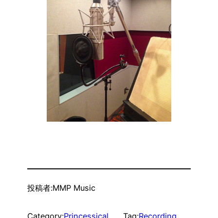
投稿者:
MMP Music
Category:
Princessical
Tag:
Recording