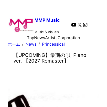
内
容
を
MMP Music
YouTube
X
Instagra
ス
キ
Music & Visuals
ッ
Top
News
Artists
Corporation
プ
ホーム
News
Princessical
【UPCOMING】最期の唄 Piano
ver. 【2027 Remaster】