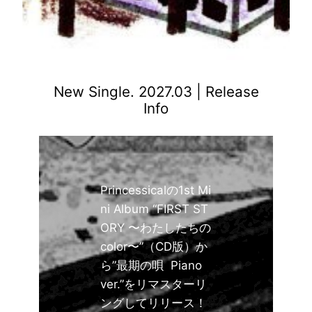
New Single. 2027.03 | Release
Info
Princessicalの1st Mi
ni Album “FIRST ST
ORY 〜わたしたちの
color〜”（CD版）か
ら”最期の唄 Piano
ver.”をリマスターリ
ングしてリリース！