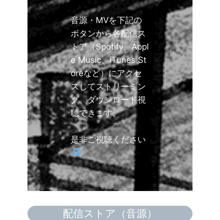
音源・MVを下記の
ボタンから各配信ス
トア（Spotify、Appl
e Music、iTunes St
oreなど）にアクセ
スしてストリーミン
グ、ダウンロード視
聴できます。
是非ご視聴ください
配信ストア（音源）