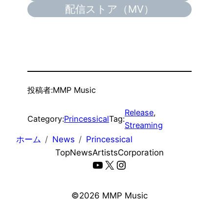
配信ストア（MV）
投稿者:
MMP Music
Release
, 
Category:
Princessical
Tag:
Streaming
ホーム
News
Princessical
Top
News
Artists
Corporation
YouTube
X
Instagram
©️2026 MMP Music