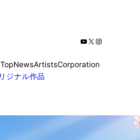
YouTube
X
Instagram
Top
News
Artists
Corporation
リジナル作品