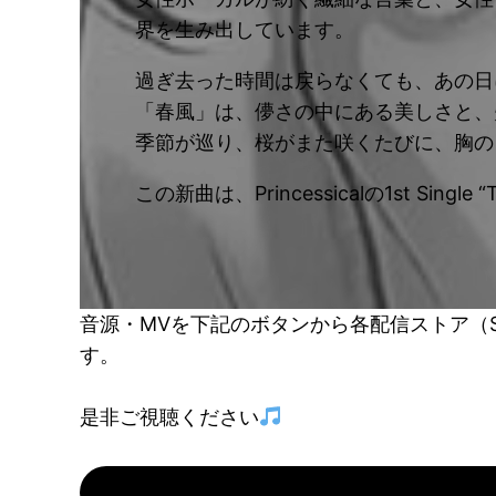
界を生み出しています。
過ぎ去った時間は戻らなくても、あの日
「春風」は、儚さの中にある美しさと、
季節が巡り、桜がまた咲くたびに、胸の
この新曲は、Princessicalの1st S
音源・MVを下記のボタンから各配信ストア（Spot
す。
是非ご視聴ください