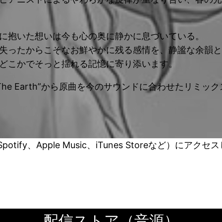
に抱いた想いは今も心の奥に静かに息づいている。
失ったからこそなお鮮やかに残る感情を、静謐な余韻と
どこかでそっと揺れる記憶に寄り添います。
ingle “The Earth”から原曲を今のサウンドに合わせた
ify、Apple Music、iTunes Storeなど）
配信ストア（音源）