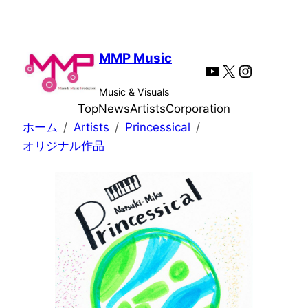
内
容
を
MMP Music
YouTube
X
Instagra
ス
キ
Music & Visuals
ッ
Top
News
Artists
Corporation
プ
ホーム
Artists
Princessical
オリジナル作品