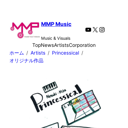
内
容
を
MMP Music
YouTube
X
Instagra
ス
キ
Music & Visuals
ッ
Top
News
Artists
Corporation
プ
ホーム
Artists
Princessical
オリジナル作品