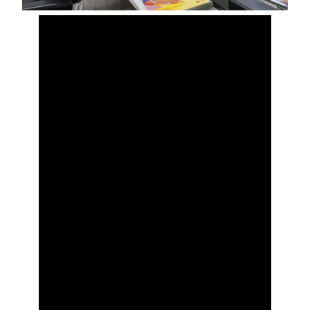
”輝く華〜be yourself〜” Princ
essical -プリンセシカル-
作詞：迎奈月 作曲：上野実佳
編曲：ヤナト
（楽曲解説）
日常の中でふと心惹かれる小さな
存在。
家族、友達、恋人、景色や笑顔…
あたりまえのモノがあたりまえで
ある幸せの温かみが感じられる一
曲です。