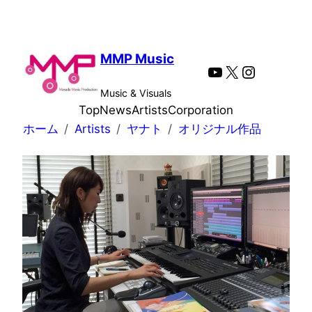
内
容
を
MMP Music
YouTube
X
Instagra
ス
キ
Music & Visuals
ッ
Top
News
Artists
Corporation
プ
ホーム
Artists
ヤナト
オリジナル作品