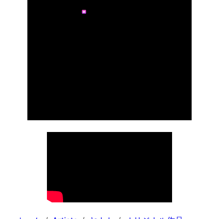
などからダウ
ンロード配
信！（予定）