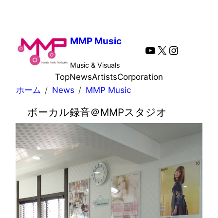
内
容
を
MMP Music
YouTube
X
Instagra
ス
キ
Music & Visuals
ッ
Top
News
Artists
Corporation
プ
ホーム
News
MMP Music
ボーカル録音＠MMPスタジオ