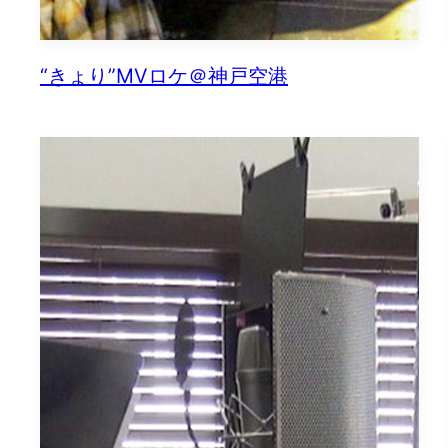
“きょり”MVロケ＠神戸空港