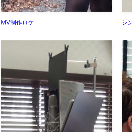
MV制作ロケ
シ