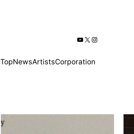
YouTube
X
Instagram
Top
News
Artists
Corporation