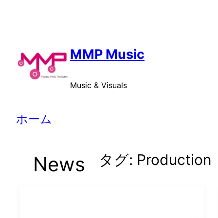
内
容
を
ス
MMP Music
キ
ッ
Music & Visuals
プ
ホーム
タグ:
Production
News