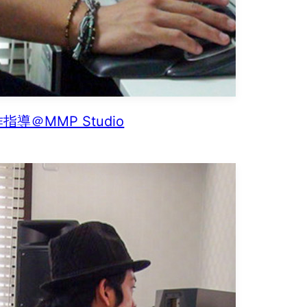
指導＠MMP Studio