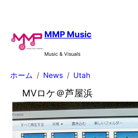
内
容
を
ス
MMP Music
キ
ッ
Music & Visuals
プ
ホーム
News
Utah
MVロケ＠芦屋浜